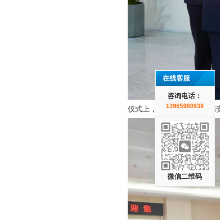
在线客服
咨询电话：
13965980938
仪式上，天长市副市长周继
微信二维码