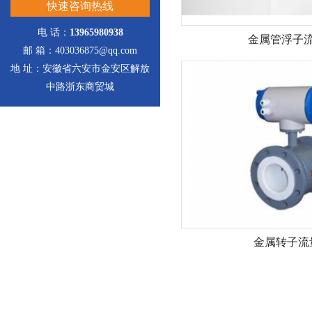
快速咨询热线
电 话：
13965980938
金属管浮子
邮 箱：403036875@qq.com
地 址：安徽省六安市金安区解放
中路浙东商贸城
金属转子流