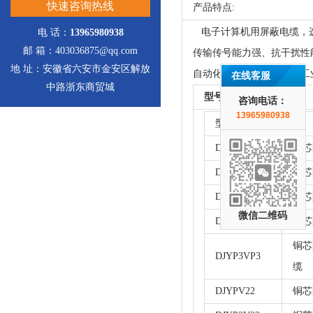
快速咨询热线
产品特点:
电子计算机用屏蔽电缆，
电 话：
13965980938
邮 箱：403036875@qq.com
传输传号能力强、抗干扰性
地 址：安徽省六安市金安区解放
自动化装置，以及一般的工
在线客服
中路浙东商贸城
型号/名称/性能
咨询电话：
13965980938
型号
DJYPV
铜芯
DJYP2V
铜芯
DJYP3V
铜芯
微信二维码
DJYP2VP2
铜芯
铜芯
DJYP3VP3
缆
DJYPV22
铜芯