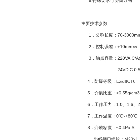
6.特殊要求可协商订制
主要技术参数
1．公称长度；70-3000m
2．控制误差：±10mm㎜
3．触点容量：220VA.C/A
24VD.C 0.5
4．防爆等级：ExidIICT6
5．介质比重：>0.55g/cm3
6．工作压力：1.0、1.6、2.
7．工作温度：0℃~+80℃
8．介质粘度：≤0.4Pa.S
出线接口螺纹：M20×1.