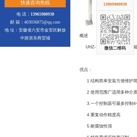
快速咨询热线
13965980938
电 话：
13965980938
邮 箱：403036875@qq.com
地 址：安徽省六安市金安区解放
概述
中路浙东商贸城
UHZ-50/S-UK系列插
微信二维码
优点：
1.结构简单安装方便维护
2.使用范围广适用多种介质
3.一个控制器可最多控制4
4.重复动作精度高
5.耐腐蚀性强