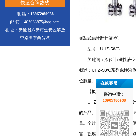
快速咨询热线
电 话：
13965980938
邮 箱：403036875@qq.com
地 址：安徽省六安市金安区解放
中路浙东商贸城
侧装式磁性翻柱液位计
型号：UHZ-58/C
关键词：液位计/磁性液位计
概述：UHZ-58/C系列磁
位测量。
在线客服
【概述】：
咨询电话：
13965980938
UHZ-58/C系列磁性液位
的产品。可用于各种塔、罐、
量。全过程测量无盲区，显示
害、强腐蚀性介质，更能显示