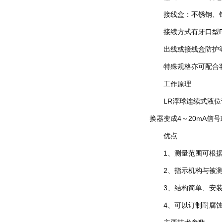
接线盒：不锈钢、铝合
接续方式有牙口型PT、P
出线或接线盒防护等级为
特殊规格亦可配合客
工作原理
LR浮球连续式液位计
换器变成4～20mA信
优点
1、测量范围可根据
2、指示机构与被测
3、结构简单、安装
4、可以订制耐腐蚀