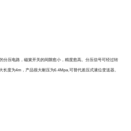
的分压电路，磁簧开关的间隙愈小，精度愈高。分压信号可经过转
长度为4m，产品很大耐压为6.4Mpa,可替代差压式液位变送器。