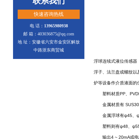
联系我们
快速咨询热线
电 话：
13965980938
邮 箱：403036875@qq.com
地 址：安徽省六安市金安区解放
中路浙东商贸城
浮球连续式液位传感器
浮子、法兰盘或螺纹以
炉等设备作介质液面的
塑料材质PP、PVD
金属材质有 SUS304/
金属浮球有ψ45、ψ5
塑料则有ψ48、ψ55。比
输出4 ~ 20mA或电